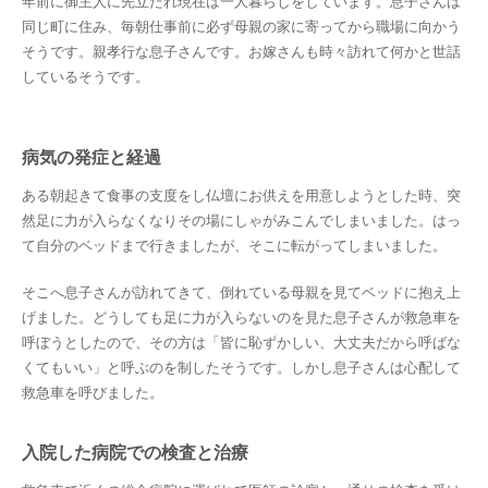
年前に御主人に先立たれ現在は一人暮らしをしています。息子さんは
同じ町に住み、毎朝仕事前に必ず母親の家に寄ってから職場に向かう
そうです。親孝行な息子さんです。お嫁さんも時々訪れて何かと世話
しているそうです。
病気の発症と経過
ある朝起きて食事の支度をし仏壇にお供えを用意しようとした時、突
然足に力が入らなくなりその場にしゃがみこんでしまいました。はっ
て自分のベッドまで行きましたが、そこに転がってしまいました。
そこへ息子さんが訪れてきて、倒れている母親を見てベッドに抱え上
げました。どうしても足に力が入らないのを見た息子さんが救急車を
呼ぼうとしたので、その方は「皆に恥ずかしい、大丈夫だから呼ばな
くてもいい」と呼ぶのを制したそうです。しかし息子さんは心配して
救急車を呼びました。
入院した病院での検査と治療