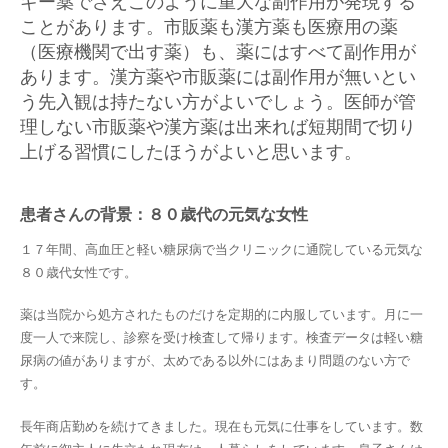
ギー薬でさえこのように重大な副作用が発現する
ことがあります。市販薬も漢方薬も医療用の薬
（医療機関で出す薬）も、薬にはすべて副作用が
あります。漢方薬や市販薬には副作用が無いとい
う先入観は持たない方がよいでしょう。医師が管
理しない市販薬や漢方薬は出来れば短期間で切り
上げる習慣にしたほうがよいと思います。
患者さんの背景：８０歳代の元気な女性
１７年間、高血圧と軽い糖尿病で当クリニックに通院している元気な
８０歳代女性です。
薬は当院から処方されたものだけを定期的に内服しています。月に一
度一人で来院し、診察を受け検査して帰ります。検査データは軽い糖
尿病の値がありますが、太めである以外にはあまり問題のない方で
す。
長年商店勤めを続けてきました。現在も元気に仕事をしています。数