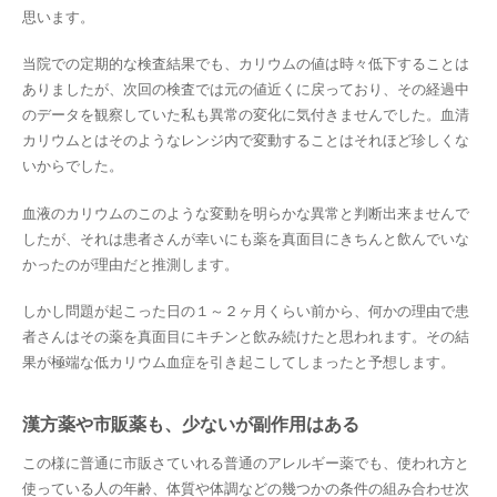
思います。
当院での定期的な検査結果でも、カリウムの値は時々低下することは
ありましたが、次回の検査では元の値近くに戻っており、その経過中
のデータを観察していた私も異常の変化に気付きませんでした。血清
カリウムとはそのようなレンジ内で変動することはそれほど珍しくな
いからでした。
血液のカリウムのこのような変動を明らかな異常と判断出来ませんで
したが、それは患者さんが幸いにも薬を真面目にきちんと飲んでいな
かったのが理由だと推測します。
しかし問題が起こった日の１～２ヶ月くらい前から、何かの理由で患
者さんはその薬を真面目にキチンと飲み続けたと思われます。その結
果が極端な低カリウム血症を引き起こしてしまったと予想します。
漢方薬や市販薬も、少ないが副作用はある
この様に普通に市販さていれる普通のアレルギー薬でも、使われ方と
使っている人の年齢、体質や体調などの幾つかの条件の組み合わせ次