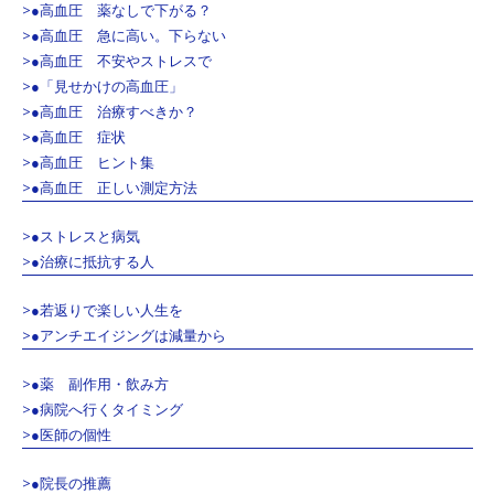
>●高血圧 薬なしで下がる？
>●高血圧 急に高い。下らない
>●高血圧 不安やストレスで
>●「見せかけの高血圧」
>●高血圧 治療すべきか？
>●高血圧 症状
>●高血圧 ヒント集
>●高血圧 正しい測定方法
>●ストレスと病気
>●治療に抵抗する人
>●若返りで楽しい人生を
>●アンチエイジングは減量から
>●薬 副作用・飲み方
>●病院へ行くタイミング
>●医師の個性
>●院長の推薦