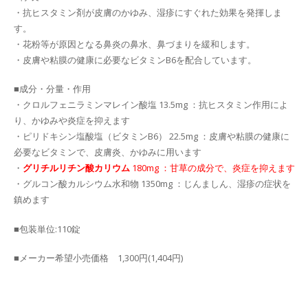
・抗ヒスタミン剤が皮膚のかゆみ、湿疹にすぐれた効果を発揮しま
す。
・花粉等が原因となる鼻炎の鼻水、鼻づまりを緩和します。
・皮膚や粘膜の健康に必要なビタミンB6を配合しています。
■成分・分量・作用
・クロルフェニラミンマレイン酸塩 13.5mg ：抗ヒスタミン作用によ
り、かゆみや炎症を抑えます
・ピリドキシン塩酸塩（ビタミンB6） 22.5mg ：皮膚や粘膜の健康に
必要なビタミンで、皮膚炎、かゆみに用います
・
グリチルリチン酸カリウム
180mg ：甘草の成分で、炎症を抑えます
・グルコン酸カルシウム水和物 1350mg ：じんましん、湿疹の症状を
鎮めます
■包装単位:110錠
■メーカー希望小売価格 1,300円(1,404円)