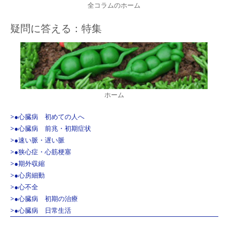
全コラムのホーム
疑問に答える：特集
ホーム
>●心臓病 初めての人へ
>●心臓病 前兆・初期症状
>●速い脈・遅い脈
>●狭心症・心筋梗塞
>●期外収縮
>●心房細動
>●心不全
>●心臓病 初期の治療
>●心臓病 日常生活