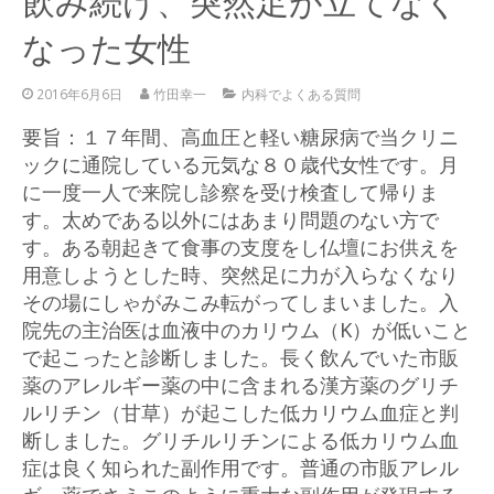
飲み続け、突然足が立てなく
なった女性
2016年6月6日
竹田幸一
内科でよくある質問
要旨：１７年間、高血圧と軽い糖尿病で当クリニ
ックに通院している元気な８０歳代女性です。月
に一度一人で来院し診察を受け検査して帰りま
す。太めである以外にはあまり問題のない方で
す。ある朝起きて食事の支度をし仏壇にお供えを
用意しようとした時、突然足に力が入らなくなり
その場にしゃがみこみ転がってしまいました。入
院先の主治医は血液中のカリウム（K）が低いこと
で起こったと診断しました。長く飲んでいた市販
薬のアレルギー薬の中に含まれる漢方薬のグリチ
ルリチン（甘草）が起こした低カリウム血症と判
断しました。グリチルリチンによる低カリウム血
症は良く知られた副作用です。普通の市販アレル