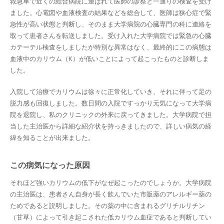
救急車で近くの総合病院に運ばれて医師の診察と一通りの検査を受け
ました。心電図や血液検査の結果などを総合して、医師は狭心症で緊
急性が高い状態と判断し、そのまま大学病院の心臓専門の科に連絡を
取って患者さんを転送しました。受け入れた大学病院では緊急の心臓
カテーテル検査をしましたが特別な異常はなく、最終的にこの病態は
血液中のカリウム（K）が低いことによって起こったものと診断しま
した。
入院して治療でカリウムは徐々に正常化していき、それに伴って足の
脱力感も回復しました。数日間の入院ですっかり元気になって大学病
院を退院し、私のクリニックの外来に戻ってきました。大学病院で担
当した主治医から詳細な紹介状を持っきましたので、詳しい病気の経
緯を知ることが出来ました。
この病気になった原因
それほど強いカリウムの低下がなぜ起こったのでしょうか。大学病院
の主治医は、患者さん自身が長く飲んでいた市販薬のアレルギー薬の
ためであると説明しました。その薬の中に含まれるグリチルリチン
（甘草）によって引き起こされた低カリウム血症であると判断してい