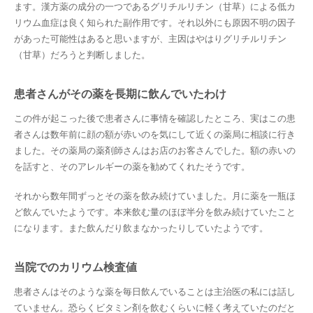
ます。漢方薬の成分の一つであるグリチルリチン（甘草）による低カ
リウム血症は良く知られた副作用です。それ以外にも原因不明の因子
があった可能性はあると思いますが、主因はやはりグリチルリチン
（甘草）だろうと判断しました。
患者さんがその薬を長期に飲んでいたわけ
この件が起こった後で患者さんに事情を確認したところ、実はこの患
者さんは数年前に顔の額が赤いのを気にして近くの薬局に相談に行き
ました。その薬局の薬剤師さんはお店のお客さんでした。額の赤いの
を話すと、そのアレルギーの薬を勧めてくれたそうです。
それから数年間ずっとその薬を飲み続けていました。月に薬を一瓶ほ
ど飲んでいたようです。本来飲む量のほぼ半分を飲み続けていたこと
になります。また飲んだり飲まなかったりしていたようです。
当院でのカリウム検査値
患者さんはそのような薬を毎日飲んでいることは主治医の私には話し
ていません。恐らくビタミン剤を飲むくらいに軽く考えていたのだと