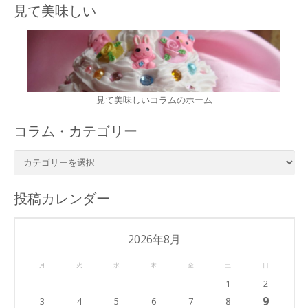
見て美味しい
見て美味しいコラムのホーム
コラム・カテゴリー
コ
ラ
ム・
投稿カレンダー
カ
テ
ゴ
2026年8月
リ
月
火
水
木
金
土
日
ー
1
2
9
3
4
5
6
7
8