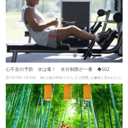
心不全の予防 水は毒！ 水分制限が一番 ◆502
2019年11月20日
人気のWebコラム
,
仁三郎塾
,
心臓病と言われたら