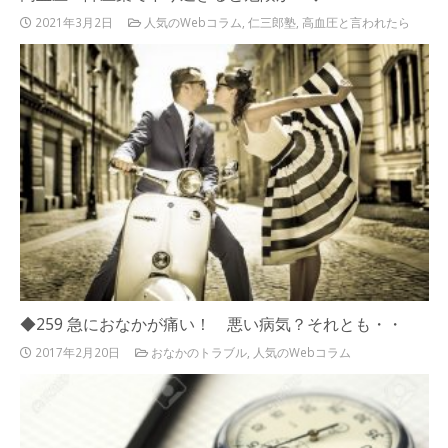
2021年3月2日
人気のWebコラム
,
仁三郎塾
,
高血圧と言われたら
◆259 急におなかが痛い！ 悪い病気？それとも・・
2017年2月20日
おなかのトラブル
,
人気のWebコラム