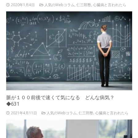
2020年1月4日
人気のWebコラム
,
仁三郎塾
,
心臓病と言われたら
脈が１００前後で速くて気になる どんな病気？
◆631
2021年4月11日
人気のWebコラム
,
仁三郎塾
,
心臓病と言われたら