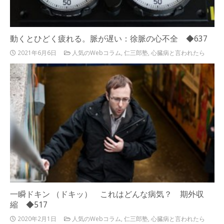
動くとひどく疲れる。脈が遅い：徐脈の心不全 ◆637
2021年6月6日
人気のWebコラム
,
仁三郎塾
,
心臓病と言われたら
一瞬ドキン （ドキッ） これはどんな病気？ 期外収
縮 ◆517
2020年2月1日
人気のWebコラム
,
仁三郎塾
,
心臓病と言われたら