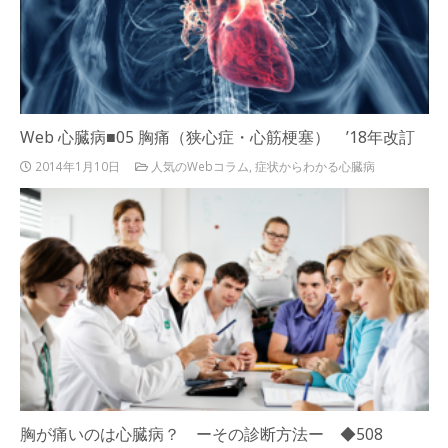
Web 心臓病■05 胸痛（狭心症・心筋梗塞） ’18年改訂
2014年1月10日
人気のWebコラム
,
症状からわかる心臓病
胸が痛いのは心臓病？ ーその診断方法ー ◆508