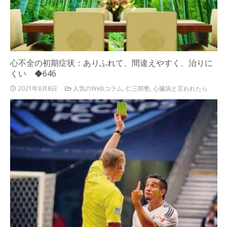
心不全の初期症状：ありふれて、間違えやすく、治りに
くい ◆646
2021年8月8日
人気のWebコラム
,
仁三郎塾
,
心臓病と言われたら