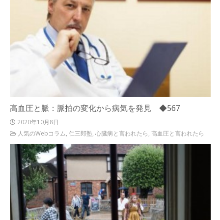
高血圧と脈：脈拍の変化から病気を発見 ◆567
2020年10月8日
人気のWebコラム
,
仁三郎塾
,
心臓病と言われたら
,
高血圧と言われたら