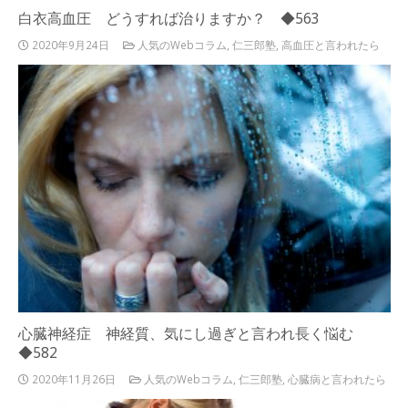
白衣高血圧 どうすれば治りますか？ ◆563
2020年9月24日
人気のWebコラム
,
仁三郎塾
,
高血圧と言われたら
心臓神経症 神経質、気にし過ぎと言われ長く悩む
◆582
2020年11月26日
人気のWebコラム
,
仁三郎塾
,
心臓病と言われたら