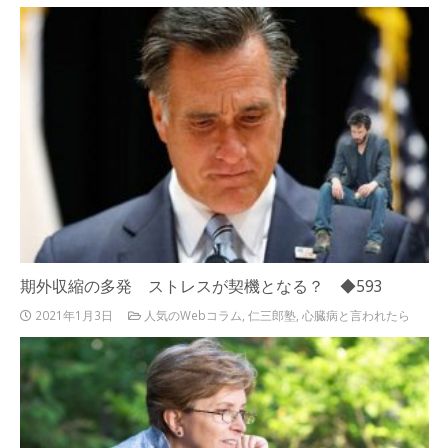
期外収縮の多発 ストレスが契機となる？ ◆593
2021年1月3日
人気のWebコラム
,
仁三郎塾
,
心臓病と言われたら