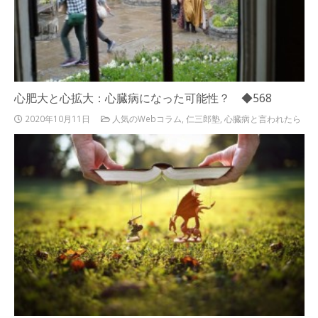
心肥大と心拡大：心臓病になった可能性？ ◆568
2020年10月11日
人気のWebコラム
,
仁三郎塾
,
心臓病と言われたら