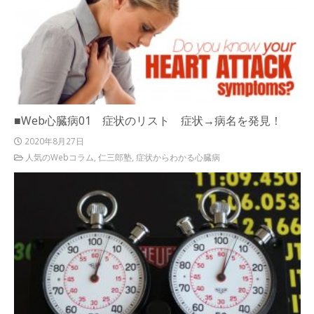
■Web心臓病01 症状のリスト 症状→病名を発見！
2020年8月27日
人気のWebコラム
,
仁三郎塾
,
症状からわかる心臓病