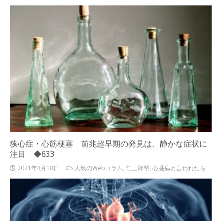
狭心症・心筋梗塞 前兆超早期の発見は、静かな症状に
注目 ◆633
2021年4月18日
人気のWebコラム
,
仁三郎塾
,
心臓病と言われたら