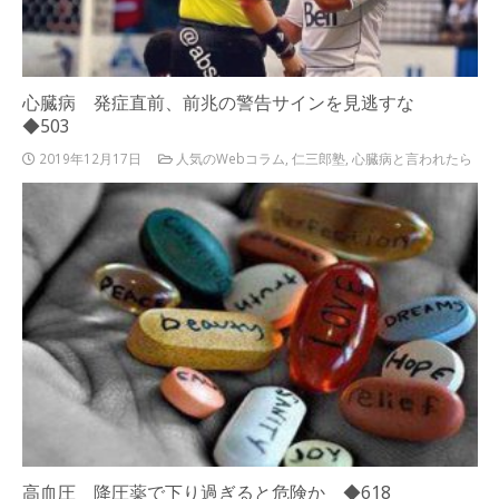
心臓病 発症直前、前兆の警告サインを見逃すな
◆503
2019年12月17日
人気のWebコラム
,
仁三郎塾
,
心臓病と言われたら
高血圧 降圧薬で下り過ぎると危険か ◆618