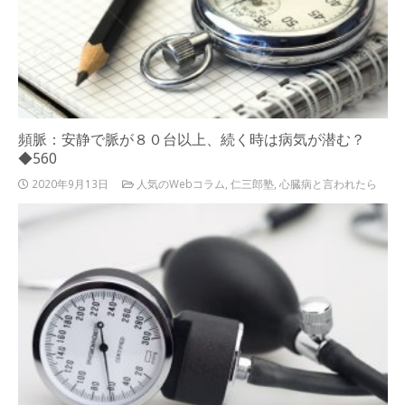
頻脈：安静で脈が８０台以上、続く時は病気が潜む？
◆560
2020年9月13日
人気のWebコラム
,
仁三郎塾
,
心臓病と言われたら