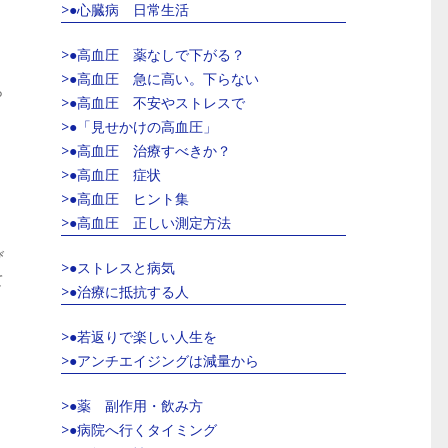
>●心臓病 日常生活
>●高血圧 薬なしで下がる？
>●高血圧 急に高い。下らない
ら
>●高血圧 不安やストレスで
>●「見せかけの高血圧」
>●高血圧 治療すべきか？
>●高血圧 症状
>●高血圧 ヒント集
>●高血圧 正しい測定方法
び
>●ストレスと病気
て
>●治療に抵抗する人
>●若返りで楽しい人生を
>●アンチエイジングは減量から
>●薬 副作用・飲み方
>●病院へ行くタイミング