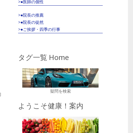
>●医師の個性
>●院長の推薦
>●院長の徒然
>●ご挨拶・四季の行事
タグ一覧 Home
～
疑問を検索
切
ようこそ健康！案内