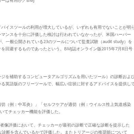
ーは有用か／BMJ
ドバイスツールの利用が増大しているが、いずれも有用でないことが明
ーマンスを十分に評価した検討は行われていなかったが、米国ハーバー
らが、一般公開されている23のツールについて監査試験（audit study）を
回避するものであったという。BMJ誌オンライン版2015年7月8日号
ージを補助するコンピュータアルゴリズムを用いたツール）の診断およ
いる英語版のフリーツールで、幅広い症状に対するアドバイスを提供し
適切（例：中耳炎）」「セルフケアが適切（例：ウイルス性上気道感染
用いてチェッカー機能を評価した。
患者像評価において、チェッカーが最初の診断で正確な診断を提示した
な診断を含んでいるかで評価した。またトリアージの推奨能について