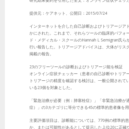
研究結果要約を引用した全文：オンライン症状チェッカ
提供元：ケアネット、公開日：2015/07/24
インターネットを介した自己診断およびトリアージア
かにされた。これまで、それらツールの臨床的パフォ
ド・メディカル・スクールのHannah L Semigran氏
行い報告した。トリアージアドバイスは、大体がリスクを
掲載の報告。
23のフリーツールの診断およびトリアージ能を検証
オンライン症状チェッカー（患者の自己診断やトリア
トリアージの精度を確認する検討は、一般公開されて
いる23個を対象とした。
「緊急治療が必要（例：肺塞栓症）」「非緊急治療が
症）」の3カテゴリに等分できる45の標準的患者像を
主要評価項目は、診断能については、770例の標準的
か、または可能性があるとして提示した上位20に正確