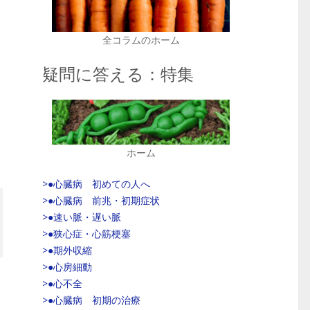
全コラムのホーム
疑問に答える：特集
ホーム
>●心臓病 初めての人へ
>●心臓病 前兆・初期症状
>●速い脈・遅い脈
>●狭心症・心筋梗塞
>●期外収縮
>●心房細動
>●心不全
>●心臓病 初期の治療