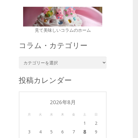
見て美味しいコラムのホーム
コラム・カテゴリー
コ
ラ
ム・
投稿カレンダー
カ
テ
ゴ
2026年8月
リ
ー
月
火
水
木
金
土
日
1
2
8
3
4
5
6
7
9