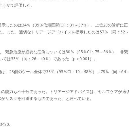
かどうかで評価した。
たのは34％（95％信頼区間[CI]：31～37％）、上位20の診断に正
った。また、適切なトリアージアドバイスを提示したのは57％（同：52～
緊急治療が必要な症例については80％（95％CI：75～86％）、非緊
ては33％（同：26～40％）であった（p＜0.001）。
23個のツール全体で33％（95％CI：19～48％）～78％（同：64
れの能力も不十分であった。トリアージアドバイスは、セルフケアが適
体がリスクを回避するものであった」と述べている。
3480.