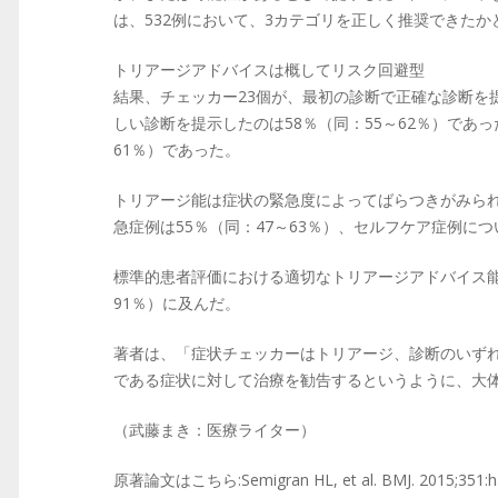
は、532例において、3カテゴリを正しく推奨できた
トリアージアドバイスは概してリスク回避型
結果、チェッカー23個が、最初の診断で正確な診断を提示し
しい診断を提示したのは58％（同：55～62％）であ
61％）であった。
トリアージ能は症状の緊急度によってばらつきがみられ、
急症例は55％（同：47～63％）、セルフケア症例につい
標準的患者評価における適切なトリアージアドバイス能は、
91％）に及んだ。
著者は、「症状チェッカーはトリアージ、診断のいず
である症状に対して治療を勧告するというように、大
（武藤まき：医療ライター）
原著論文はこちら:Semigran HL, et al. BMJ. 2015;351:h