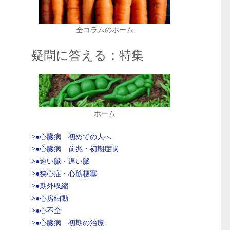
全コラムのホーム
疑問に答える：特集
ホーム
>●心臓病 初めての人へ
>●心臓病 前兆・初期症状
>●速い脈・遅い脈
>●狭心症・心筋梗塞
>●期外収縮
>●心房細動
>●心不全
>●心臓病 初期の治療