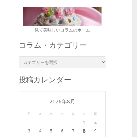
見て美味しいコラムのホーム
コラム・カテゴリー
コ
ラ
ム・
投稿カレンダー
カ
テ
ゴ
2026年8月
リ
ー
月
火
水
木
金
土
日
1
2
8
3
4
5
6
7
9