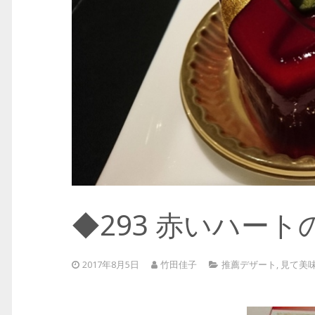
◆293 赤いハー
2017年8月5日
竹田佳子
推薦デザート
,
見て美