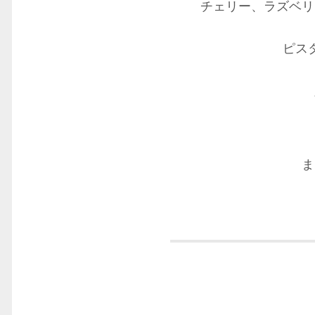
チェリー、ラズベリ
ピス
ま