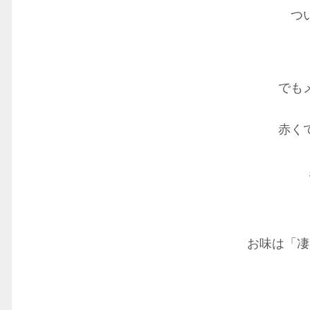
つ
でも
赤く
お味は「凄