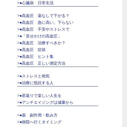
>●心臓病 日常生活
>●高血圧 薬なしで下がる？
>●高血圧 急に高い。下らない
>●高血圧 不安やストレスで
>●「見せかけの高血圧」
>●高血圧 治療すべきか？
>●高血圧 症状
>●高血圧 ヒント集
>●高血圧 正しい測定方法
>●ストレスと病気
>●治療に抵抗する人
>●若返りで楽しい人生を
>●アンチエイジングは減量から
>●薬 副作用・飲み方
>●病院へ行くタイミング