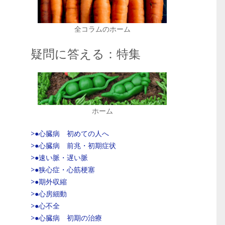
全コラムのホーム
疑問に答える：特集
ホーム
>●心臓病 初めての人へ
>●心臓病 前兆・初期症状
>●速い脈・遅い脈
>●狭心症・心筋梗塞
>●期外収縮
>●心房細動
>●心不全
>●心臓病 初期の治療