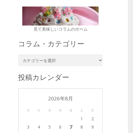
見て美味しいコラムのホーム
コラム・カテゴリー
コ
ラ
ム・
投稿カレンダー
カ
テ
ゴ
2026年8月
リ
ー
月
火
水
木
金
土
日
1
2
7
3
4
5
6
8
9