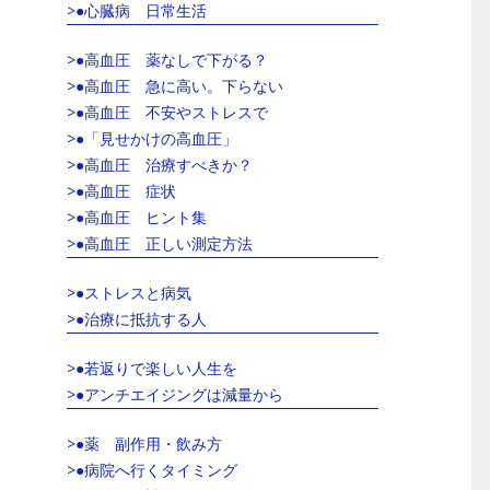
>●心臓病 日常生活
>●高血圧 薬なしで下がる？
>●高血圧 急に高い。下らない
>●高血圧 不安やストレスで
>●「見せかけの高血圧」
>●高血圧 治療すべきか？
>●高血圧 症状
>●高血圧 ヒント集
>●高血圧 正しい測定方法
>●ストレスと病気
>●治療に抵抗する人
>●若返りで楽しい人生を
>●アンチエイジングは減量から
>●薬 副作用・飲み方
>●病院へ行くタイミング