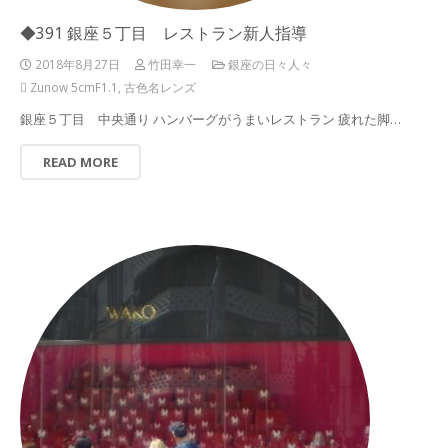
◆391 銀座５丁目 レストラン新人指導
2018年8月27日
竹田幸一
銀座の日々人々
Zunow 5cmF1.1
,
古色名レンズ
銀座５丁目 中央通り ハンバーグがうまいレストラン 疲れた脚…
READ MORE