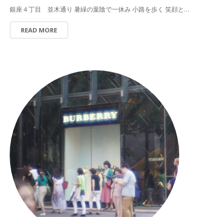
銀座４丁目 並木通り 暑緑の葉陰で一休み 小路を歩く 笑顔と…
READ MORE