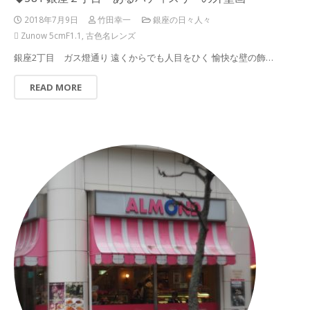
2018年7月9日
竹田幸一
銀座の日々人々
Zunow 5cmF1.1
,
古色名レンズ
銀座2丁目 ガス燈通り 遠くからでも人目をひく 愉快な壁の飾…
READ MORE