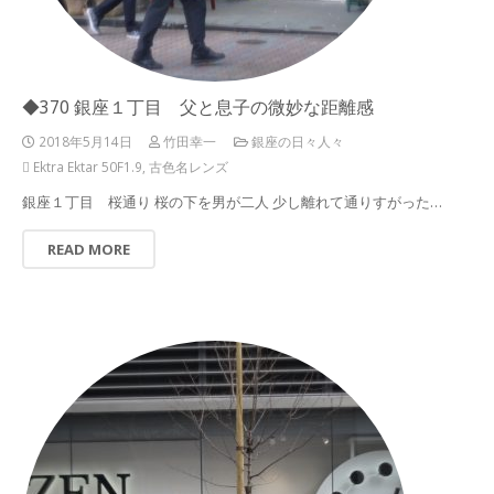
◆370 銀座１丁目 父と息子の微妙な距離感
2018年5月14日
竹田幸一
銀座の日々人々
Ektra Ektar 50F1.9
,
古色名レンズ
銀座１丁目 桜通り 桜の下を男が二人 少し離れて通りすがった…
READ MORE