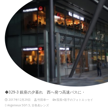
◆329-3 銀座の夕暮れ 西へ発つ高速バスに・
2017年12月29日
竹田幸一
院長×彩子のフォトエッセイ
Angenieux 50/1.5
,
古色名レンズ