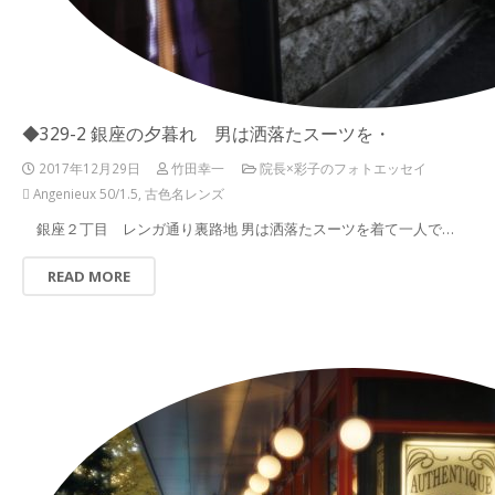
◆329-2 銀座の夕暮れ 男は洒落たスーツを・
2017年12月29日
竹田幸一
院長×彩子のフォトエッセイ
Angenieux 50/1.5
,
古色名レンズ
銀座２丁目 レンガ通り裏路地 男は洒落たスーツを着て一人で…
READ MORE