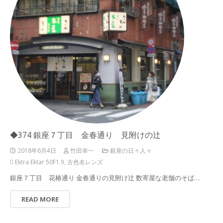
◆374 銀座７丁目 金春通り 見附けの辻
2018年6月4日
竹田幸一
銀座の日々人々
Ektra Ektar 50F1.9
,
古色名レンズ
銀座７丁目 花椿通り 金春通りの見附け辻 数寄屋な老舗のそば…
READ MORE