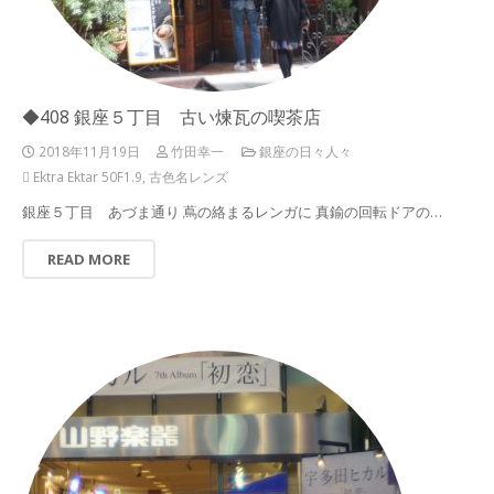
◆408 銀座５丁目 古い煉瓦の喫茶店
2018年11月19日
竹田幸一
銀座の日々人々
Ektra Ektar 50F1.9
,
古色名レンズ
銀座５丁目 あづま通り 蔦の絡まるレンガに 真鍮の回転ドアの…
READ MORE