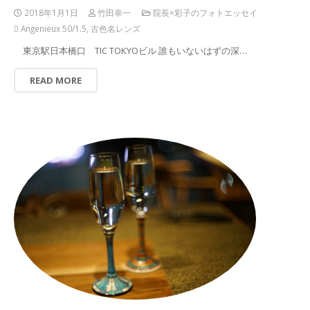
2018年1月1日
竹田幸一
院長×彩子のフォトエッセイ
Angenieux 50/1.5
,
古色名レンズ
東京駅日本橋口 TIC TOKYOビル 誰もいないはずの深…
READ MORE