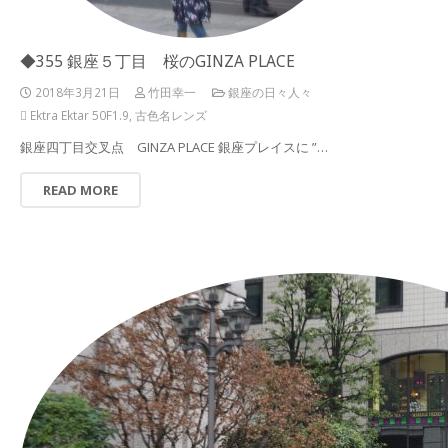
◆355 銀座５丁目 桜のGINZA PLACE
2018年3月21日
竹田幸一
銀座の日々人々
Ektra Ektar 50F1.9
,
古色名レンズ
銀座四丁目交叉点 GINZA PLACE 銀座プレイスに ”…
READ MORE