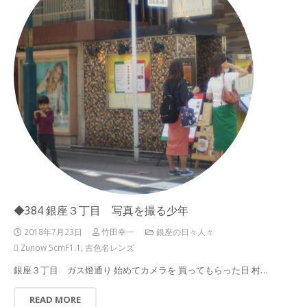
◆384 銀座３丁目 写真を撮る少年
2018年7月23日
竹田幸一
銀座の日々人々
Zunow 5cmF1.1
,
古色名レンズ
銀座３丁目 ガス燈通り 始めてカメラを 買ってもらった日 村…
READ MORE