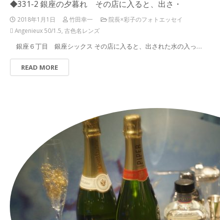
◆331-2 銀座の夕暮れ その店に入ると、出さ・
2018年1月1日
竹田幸一
院長×彩子のフォトエッセイ
Angenieux 50/1.5
,
古色名レンズ
銀座６丁目 銀座シックス その店に入ると、出された水の入っ…
READ MORE