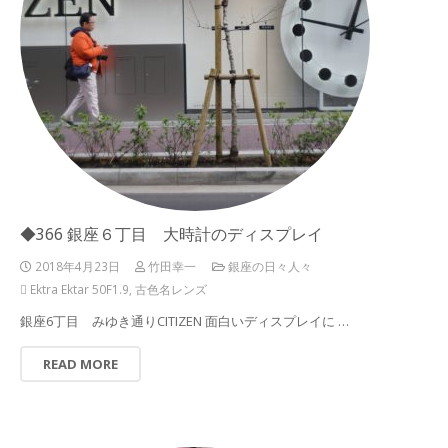
◆366 銀座６丁目 大時計のディスプレイ
2018年4月23日
竹田幸一
銀座の日々人々
Ektra Ektar 50F1.9
,
古色名レンズ
銀座6丁目 みゆき通りCITIZEN 面白いディスプレイに …
READ MORE