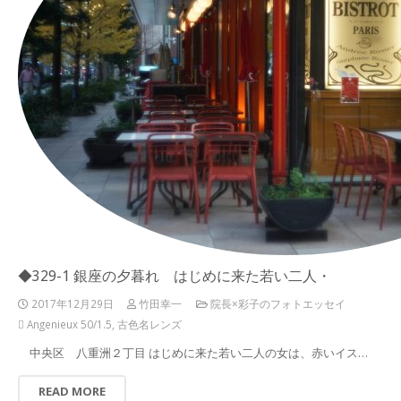
◆329-1 銀座の夕暮れ はじめに来た若い二人・
2017年12月29日
竹田幸一
院長×彩子のフォトエッセイ
Angenieux 50/1.5
,
古色名レンズ
中央区 八重洲２丁目 はじめに来た若い二人の女は、赤いイス…
READ MORE