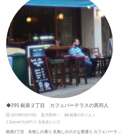
◆395 銀座２丁目 カフェバーテラスの異邦人
2018年9月10日
竹田幸一
銀座の日々人々
Zunow 5cmF1.1
,
古色名レンズ
銀座2丁目 名無しの通り 名無しの小さな裏通り カフェバーテ…