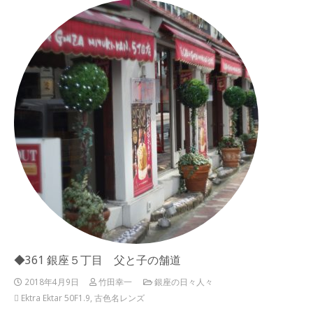
◆361 銀座５丁目 父と子の舗道
2018年4月9日
竹田幸一
銀座の日々人々
Ektra Ektar 50F1.9
,
古色名レンズ