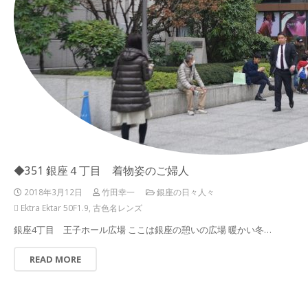
◆351 銀座４丁目 着物姿のご婦人
2018年3月12日
竹田幸一
銀座の日々人々
Ektra Ektar 50F1.9
,
古色名レンズ
銀座4丁目 王子ホール広場 ここは銀座の憩いの広場 暖かい冬…
READ MORE