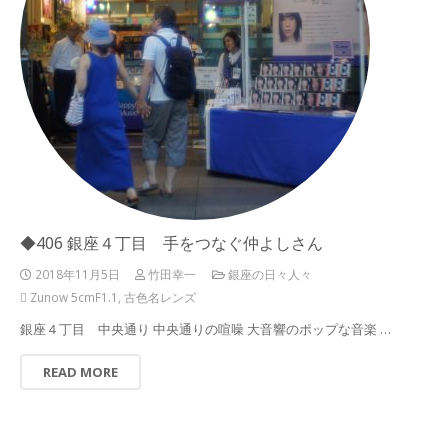
◆406 銀座４丁目 手をつなぐ仲よしさん
2018年11月5日
竹田幸一
銀座の日々人々
Zunow 5cmF1.1
,
古色名レンズ
銀座４丁目 中央通り 中央通りの喧噪 大音響のポップな音楽 …
READ MORE