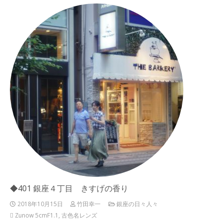
◆401 銀座４丁目 きすげの香り
2018年10月15日
竹田幸一
銀座の日々人々
Zunow 5cmF1.1
,
古色名レンズ