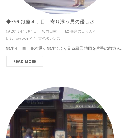
◆399 銀座４丁目 寄り添う男の優しさ
2018年10月1日
竹田幸一
銀座の日々人々
Zunow 5cmF1.1
,
古色名レンズ
銀座４丁目 並木通り 銀座でよく見る風景 地図を片手の散策人…
READ MORE