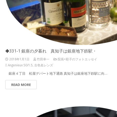
◆331-1 銀座の夕暮れ 真知子は銀座地下鉄駅・
2018年1月1日
竹田幸一
院長×彩子のフォトエッセイ
Angenieux 50/1.5
,
古色名レンズ
銀座４丁目 松屋デパート地下通路 真知子は銀座地下鉄駅に向…
READ MORE