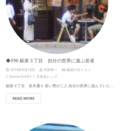
◆396 銀座３丁目 自分の世界に遊ぶ若者
2018年9月18日
竹田幸一
銀座の日々人々
Zunow 5cmF1.1
,
古色名レンズ
銀座３丁目 並木通り 若い男が二人 自分の世界に遊んでいた …
READ MORE