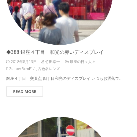
◆388 銀座４丁目 和光の赤いディスプレイ
2018年8月13日
竹田幸一
銀座の日々人々
Zunow 5cmF1.1
,
古色名レンズ
銀座４丁目 交叉点 四丁目和光のディスプレイ いつもお洒落で…
READ MORE