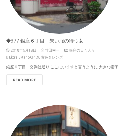
◆377 銀座６丁目 朱い服の待つ女
2018年6月18日
竹田幸一
銀座の日々人々
Ektra Ektar 50F1.9
,
古色名レンズ
銀座６丁目 交詢社通り ここにいますと言うように 大きな帽子…
READ MORE