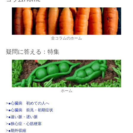
全コラムのホーム
疑問に答える：特集
ホーム
>●心臓病 初めての人へ
>●心臓病 前兆・初期症状
>●速い脈・遅い脈
>●狭心症・心筋梗塞
>●期外収縮