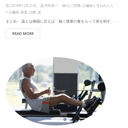
2019年12月21日
竹田幸一
仁三郎塾
,
心臓病と言われたら
心臓病
,
検査
,
治療
,
薬
まとめ： 薬とは極端に言えば「極く微量の毒をもって病を制す」…
READ MORE