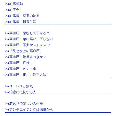
>●心房細動
>●心不全
>●心臓病 初期の治療
>●心臓病 日常生活
>●高血圧 薬なしで下がる？
>●高血圧 急に高い。下らない
>●高血圧 不安やストレスで
>●「見せかけの高血圧」
>●高血圧 治療すべきか？
>●高血圧 症状
>●高血圧 ヒント集
>●高血圧 正しい測定方法
>●ストレスと病気
>●治療に抵抗する人
>●若返りで楽しい人生を
>●アンチエイジングは減量から