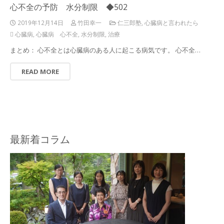
心不全の予防 水分制限 ◆502
2019年12月14日
竹田幸一
仁三郎塾
,
心臓病と言われたら
心臓病
,
心臓病 心不全
,
水分制限
,
治療
まとめ： 心不全とは心臓病のある人に起こる病気です。 心不全…
READ MORE
最新着コラム