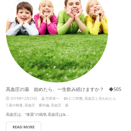
高血圧の薬 始めたら、一生飲み続けますか？ ◆505
2019年12月23日
竹田幸一
仁三郎塾
,
高血圧と言われたら
薬や検査
,
高血圧 番外編
,
高血圧 薬
高血圧は、”体質”の病気 高血圧は&…
READ MORE