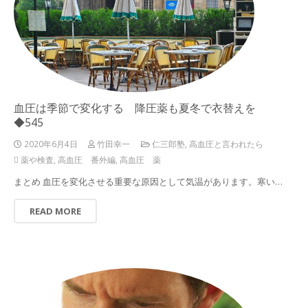
血圧は季節で変化する 降圧薬も夏冬で衣替えを
◆545
2020年6月4日
竹田幸一
仁三郎塾
,
高血圧と言われたら
薬や検査
,
高血圧 番外編
,
高血圧 薬
まとめ 血圧を変化させる重要な原因として気温があります。寒い…
READ MORE