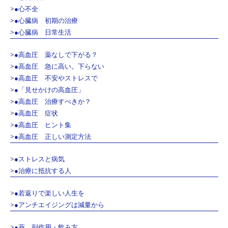
>●心不全
>●心臓病 初期の治療
>●心臓病 日常生活
>●高血圧 薬なしで下がる？
>●高血圧 急に高い。下らない
>●高血圧 不安やストレスで
>●「見せかけの高血圧」
>●高血圧 治療すべきか？
>●高血圧 症状
>●高血圧 ヒント集
>●高血圧 正しい測定方法
>●ストレスと病気
>●治療に抵抗する人
>●若返りで楽しい人生を
>●アンチエイジングは減量から
>●薬 副作用・飲み方