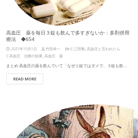
高血圧 薬を毎日３錠も飲んで多すぎないか：多剤併用
療法 ◆654
2021年10月1日
竹田幸一
仁三郎塾
,
高血圧と言われたら
高血圧 治療の効果
,
高血圧 薬
まとめ 高血圧の薬を飲んでいて「なぜ１錠ではダメで、３錠も飲…
READ MORE