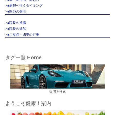
>●病院へ行くタイミング
>●医師の個性
>●院長の推薦
>●院長の徒然
>●ご挨拶・四季の行事
タグ一覧 Home
疑問を検索
ようこそ健康！案内