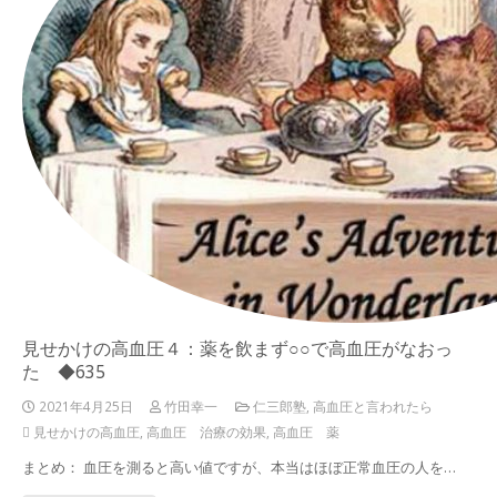
見せかけの高血圧４：薬を飲まず○○で高血圧がなおっ
た ◆635
2021年4月25日
竹田幸一
仁三郎塾
,
高血圧と言われたら
見せかけの高血圧
,
高血圧 治療の効果
,
高血圧 薬
まとめ： 血圧を測ると高い値ですが、本当はほぼ正常血圧の人を…