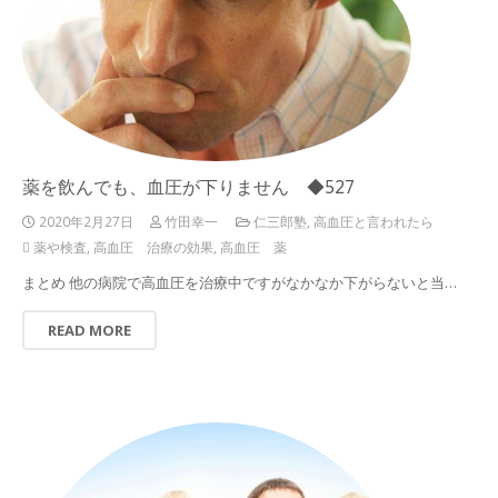
薬を飲んでも、血圧が下りません ◆527
2020年2月27日
竹田幸一
仁三郎塾
,
高血圧と言われたら
薬や検査
,
高血圧 治療の効果
,
高血圧 薬
まとめ 他の病院で高血圧を治療中ですがなかなか下がらないと当…
READ MORE