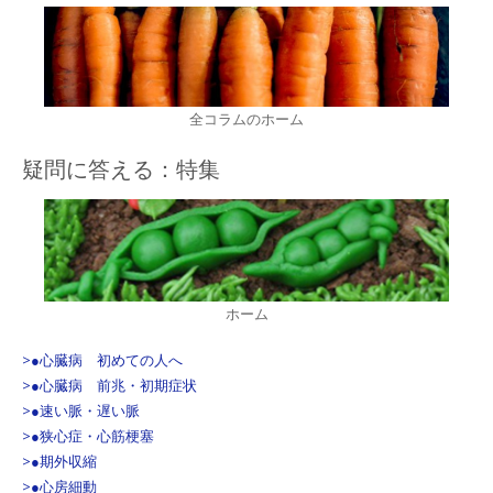
全コラムのホーム
疑問に答える：特集
ホーム
>●心臓病 初めての人へ
>●心臓病 前兆・初期症状
>●速い脈・遅い脈
>●狭心症・心筋梗塞
>●期外収縮
>●心房細動