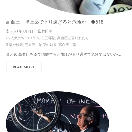
高血圧 降圧薬で下り過ぎると危険か ◆618
2021年3月2日
竹田幸一
人気のWebコラム
,
仁三郎塾
,
高血圧と言われたら
薬や検査
,
高血圧 治療の効果
,
高血圧 薬
まとめ 高血圧を薬で治療すると血圧が下り過ぎて危険ではないか…
READ MORE