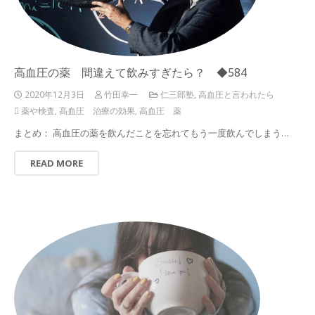
高血圧の薬 間違えて飲みすぎたら？ ◆584
2020年12月3日
竹田幸一
仁三郎塾
,
高血圧と言われたら
薬や検査
,
高血圧 治療の効果
,
高血圧 薬
まとめ： 高血圧の薬を飲んだことを忘れてもう一度飲んでしまう…
READ MORE