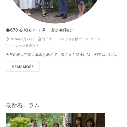
◆670 令和６年７月 夏の勉強会
2024年7月24日
竹田幸一
けやき坂コラム
,
コラム
クリニック春夏秋冬
今年の夏は特別に異常な暑さで、皆さまも健康には、例年以上にお…
READ MORE
最新着コラム