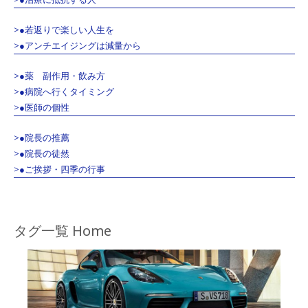
>●若返りで楽しい人生を
>●アンチエイジングは減量から
>●薬 副作用・飲み方
>●病院へ行くタイミング
>●医師の個性
>●院長の推薦
>●院長の徒然
>●ご挨拶・四季の行事
タグ一覧 Home