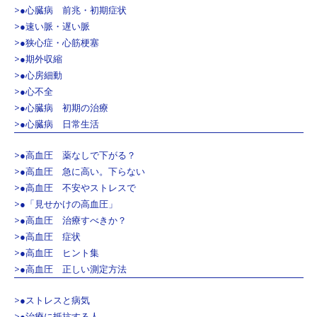
>●心臓病 前兆・初期症状
>●速い脈・遅い脈
>●狭心症・心筋梗塞
>●期外収縮
>●心房細動
>●心不全
>●心臓病 初期の治療
>●心臓病 日常生活
>●高血圧 薬なしで下がる？
>●高血圧 急に高い。下らない
>●高血圧 不安やストレスで
>●「見せかけの高血圧」
>●高血圧 治療すべきか？
>●高血圧 症状
>●高血圧 ヒント集
>●高血圧 正しい測定方法
>●ストレスと病気
>●治療に抵抗する人