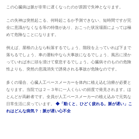
この心臓病は脈が非常に遅くなったのが原因で失神となります。
この失神は突然起こる、何時起こるか予測できない、短時間ですが完
全に意識がなくなる等の特徴があり、おこった状況場面によっては極
めて危険なことになります。
例えば、屋根の上なら転落するでしょう、階段を上っていれば下まで
落ちるでしょう、車の運転中なら大事故になるでしょう、風呂に浸か
っていれば水に頭を浸けて窒息するでしょう。心臓病そのものの危険
性よりも、突然の意識消失で誘発される事故が危険なのです。
多くの場合、心臓人工ペースメーカーを体内に植え込む治療が必要と
なります。当院では２～３年に一人くらいの頻度で発見されます。ほ
とんどが高齢者です。全員が人工ペースメーカーの植え込みで元気な
日常生活に戻っています。
◆「動くと、ひどく疲れる。脈が遅い」こ
れはどんな病気？：脈が遅い心不全