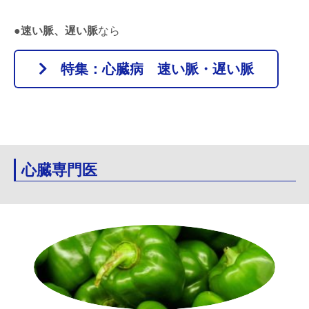
●
速い脈、遅い脈
なら
特集：心臓病 速い脈・遅い脈
心臓専門医