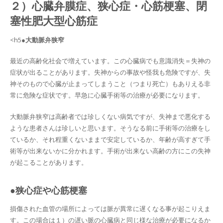
２）心臓弁膜症、狭心症・心筋梗塞、閉
塞性肥大型心筋症
<h5
●大動脈弁狭窄
最近の高齢化社会で増えています。この心臓病でも意識消失＝失神の
症状が出ることがあります。失神からの事故や怪我も危険ですが、失
神そのもので心臓が止まってしまうこと（つまり死亡）もありえる非
常に危険な症状です。早急に心臓手術等の治療が必要になります。
大動脈弁狭窄は高齢者では珍しくない病気ですが、失神まで悪化する
ような患者さんは珍しいと思います。そうなる前に手術等の治療をし
ているか、それ程重くないままで安定しているか、年齢が高すぎて手
術等が出来ないかに分かれます。手術が出来ない高齢の方にこの失神
が起こることがあります。
●狭心症や心筋梗塞
損傷された血管の場所によっては脈が異常に遅くなる事が起こりえま
す。この場合は１）の遅い脈の心臓病と同じ様な治療が必要になるか