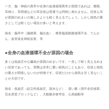
一方、脳・神経の異常や全身の血液循環異常が原因であれば、難聴、
耳鳴り、耳閉感などの耳症状は普通では同時に表れません。症状も耳
が原因のめまいの激しさよりも軽く見えるでしょう。しかし病気の重
さとしては軽くない場合が多いと考えます。
病名：脳卒中（脳梗塞、脳出血）、椎骨脳底動脈循環不全、てんか
ん、血管迷走神経反射、等
●全身の血液循環不全が原因の場合
多くは低血圧や心臓病が原因のめまいです。一見して軽く見えるめま
い症状であっても、実際は非常に重い病気のこともあり、症状と病気
の重さが関係しないのが特徴です。症状だけから病気を甘く見ないこ
とが大切です。
病名：低血圧（起立性低血圧、脱水など）、遅い脈（洞不全症候群、
完全房室ブロックなど）、大動脈弁狭窄症、心房細動等