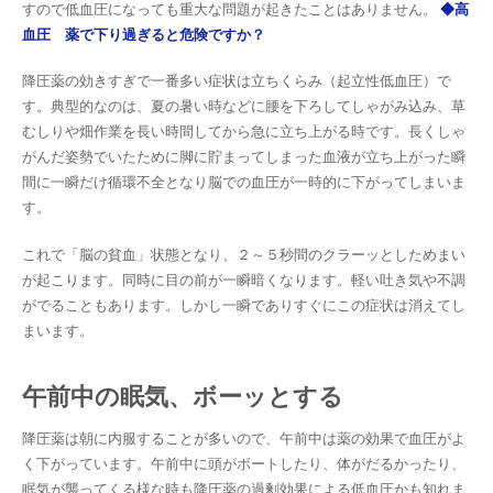
すので低血圧になっても重大な問題が起きたことはありません。
◆高
血圧 薬で下り過ぎると危険ですか？
降圧薬の効きすぎで一番多い症状は立ちくらみ（起立性低血圧）で
す。典型的なのは、夏の暑い時などに腰を下ろしてしゃがみ込み、草
むしりや畑作業を長い時間してから急に立ち上がる時です。長くしゃ
がんだ姿勢でいたために脚に貯まってしまった血液が立ち上がった瞬
間に一瞬だけ循環不全となり脳での血圧が一時的に下がってしまいま
す。
これで「脳の貧血」状態となり、２～５秒間のクラーッとしためまい
が起こります。同時に目の前が一瞬暗くなります。軽い吐き気や不調
がでることもあります。しかし一瞬でありすぐにこの症状は消えてし
まいます。
午前中の眠気、ボーッとする
降圧薬は朝に内服することが多いので、午前中は薬の効果で血圧がよ
く下がっています。午前中に頭がボートしたり、体がだるかったり、
眠気が襲ってくる様な時も降圧薬の過剰効果による低血圧かも知れま