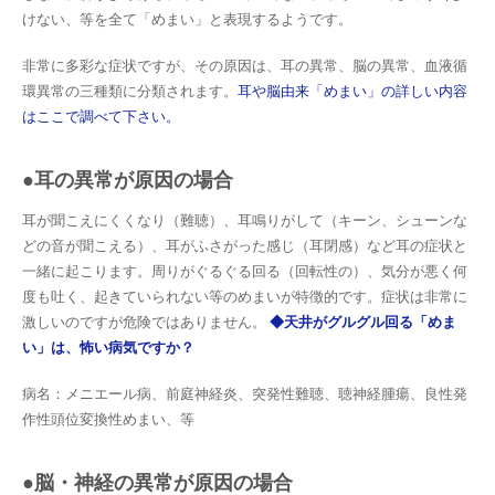
けない、等を全て「めまい」と表現するようです。
非常に多彩な症状ですが、その原因は、耳の異常、脳の異常、血液循
環異常の三種類に分類されます。
耳や脳由来「めまい」の詳しい内容
はここで調べて下さい。
●耳の異常が原因の場合
耳が聞こえにくくなり（難聴）、耳鳴りがして（キーン、シューンな
どの音が聞こえる）、耳がふさがった感じ（耳閉感）など耳の症状と
一緒に起こります。周りがぐるぐる回る（回転性の）、気分が悪く何
度も吐く、起きていられない等のめまいが特徴的です。症状は非常に
激しいのですが危険ではありません。
◆天井がグルグル回る「めま
い」は、怖い病気ですか？
病名：メニエール病、前庭神経炎、突発性難聴、聴神経腫瘍、良性発
作性頭位変換性めまい、等
●脳・神経の異常が原因の場合