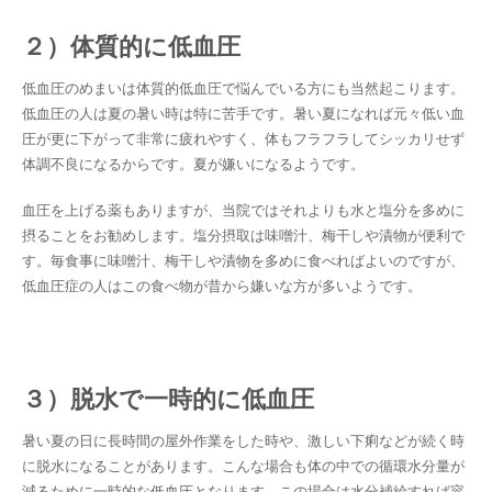
２）体質的に低血圧
低血圧のめまいは体質的低血圧で悩んでいる方にも当然起こります。
低血圧の人は夏の暑い時は特に苦手です。暑い夏になれば元々低い血
圧が更に下がって非常に疲れやすく、体もフラフラしてシッカリせず
体調不良になるからです。夏が嫌いになるようです。
血圧を上げる薬もありますが、当院ではそれよりも水と塩分を多めに
摂ることをお勧めします。塩分摂取は味噌汁、梅干しや漬物が便利で
す。毎食事に味噌汁、梅干しや漬物を多めに食べればよいのですが、
低血圧症の人はこの食べ物が昔から嫌いな方が多いようです。
３）脱水で一時的に低血圧
暑い夏の日に長時間の屋外作業をした時や、激しい下痢などが続く時
に脱水になることがあります。こんな場合も体の中での循環水分量が
減るために一時的な低血圧となります。この場合は水分補給すれば容