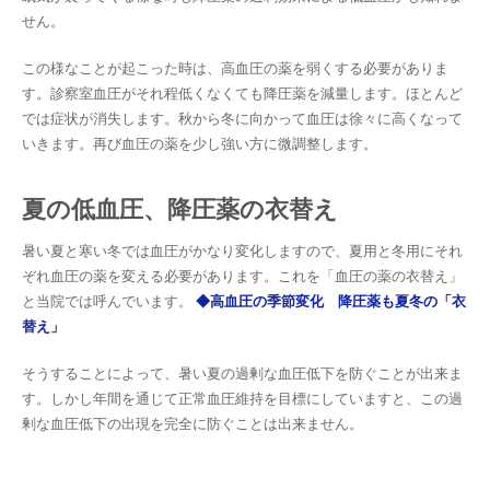
せん。
この様なことが起こった時は、高血圧の薬を弱くする必要がありま
す。診察室血圧がそれ程低くなくても降圧薬を減量します。ほとんど
では症状が消失します。秋から冬に向かって血圧は徐々に高くなって
いきます。再び血圧の薬を少し強い方に微調整します。
夏の低血圧、降圧薬の衣替え
暑い夏と寒い冬では血圧がかなり変化しますので、夏用と冬用にそれ
ぞれ血圧の薬を変える必要があります。これを「血圧の薬の衣替え」
と当院では呼んでいます。
◆高血圧の季節変化 降圧薬も夏冬の「衣
替え」
そうすることによって、暑い夏の過剰な血圧低下を防ぐことが出来ま
す。しかし年間を通じて正常血圧維持を目標にしていますと、この過
剰な血圧低下の出現を完全に防ぐことは出来ません。