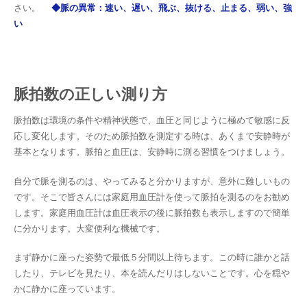
さい。
◆脈の異常：速い、遅い、飛ぶ、抜ける、止まる、弱い、強
い
脈拍数の正しい測り方
脈拍数は環境の条件や精神状態で、血圧と同じように極めて敏感に反
応し変化します。そのため脈拍数を測定する時は、あくまで安静時が
基本となります。脈拍と血圧は、安静時に測る習慣をつけましょう。
自分で脈を測るのは、やってみると分かりますが、意外に難しいもの
です。そこで皆さんには家庭用血圧計を使って脈拍を測るのをお勧め
します。家庭用血圧計は血圧表示の後に脈拍数も表示しますので簡単
に分かります。大変便利な機械です。
まず静かに座った姿勢で最低５分間以上待ちます。この時に誰かと話
したり、テレビを見たり、本を読んだりはしないことです。心を穏や
かに静かに座っています。