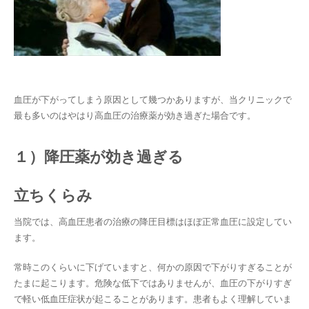
血圧が下がってしまう原因として幾つかありますが、当クリニックで
最も多いのはやはり高血圧の治療薬が効き過ぎた場合です。
１）降圧薬が効き過ぎる
立ちくらみ
当院では、高血圧患者の治療の降圧目標はほぼ正常血圧に設定してい
ます。
常時このくらいに下げていますと、何かの原因で下がりすぎることが
たまに起こります。危険な低下ではありませんが、血圧の下がりすぎ
で軽い低血圧症状が起こることがあります。患者もよく理解していま