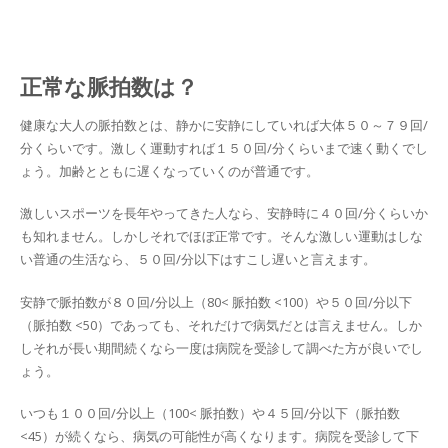
正常な脈拍数は？
健康な大人の脈拍数とは、静かに安静にしていれば大体５０～７９回/
分くらいです。激しく運動すれば１５０回/分くらいまで速く動くでし
ょう。加齢とともに遅くなっていくのが普通です。
激しいスポーツを長年やってきた人なら、安静時に４０回/分くらいか
も知れません。しかしそれでほぼ正常です。そんな激しい運動はしな
い普通の生活なら、５０回/分以下はすこし遅いと言えます。
安静で脈拍数が８０回/分以上（80< 脈拍数 <100）や５０回/分以下
（脈拍数 <50）であっても、それだけで病気だとは言えません。しか
しそれが長い期間続くなら一度は病院を受診して調べた方が良いでし
ょう。
いつも１００回/分以上（100< 脈拍数）や４５回/分以下（脈拍数
<45）が続くなら、病気の可能性が高くなります。病院を受診して下