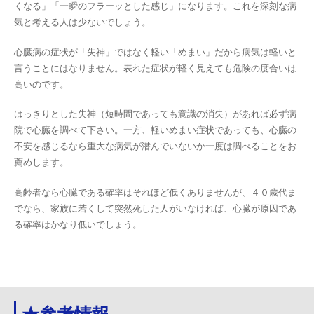
くなる」「一瞬のフラーッとした感じ」になります。これを深刻な病
気と考える人は少ないでしょう。
心臓病の症状が「失神」ではなく軽い「めまい」だから病気は軽いと
言うことにはなりません。表れた症状が軽く見えても危険の度合いは
高いのです。
はっきりとした失神（短時間であっても意識の消失）があれば必ず病
院で心臓を調べて下さい。一方、軽いめまい症状であっても、心臓の
不安を感じるなら重大な病気が潜んでいないか一度は調べることをお
薦めします。
高齢者なら心臓である確率はそれほど低くありませんが、４０歳代ま
でなら、家族に若くして突然死した人がいなければ、心臓が原因であ
る確率はかなり低いでしょう。
★参考情報