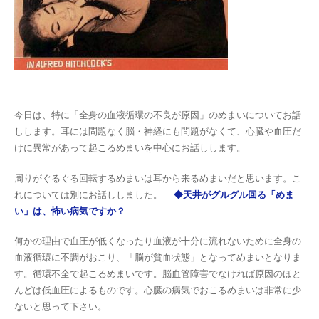
今日は、特に「全身の血液循環の不良が原因」のめまいについてお話
しします。耳には問題なく脳・神経にも問題がなくて、心臓や血圧だ
けに異常があって起こるめまいを中心にお話しします。
周りがぐるぐる回転するめまいは耳から来るめまいだと思います。こ
れについては別にお話ししました。
◆天井がグルグル回る「めま
い」は、怖い病気ですか？
何かの理由で血圧が低くなったり血液が十分に流れないために全身の
血液循環に不調がおこり、「脳が貧血状態」となってめまいとなりま
す。循環不全で起こるめまいです。脳血管障害でなければ原因のほと
んどは低血圧によるものです。心臓の病気でおこるめまいは非常に少
ないと思って下さい。