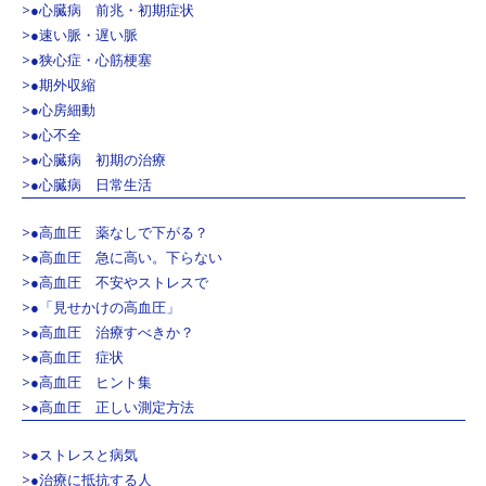
>●心臓病 前兆・初期症状
>●速い脈・遅い脈
>●狭心症・心筋梗塞
>●期外収縮
>●心房細動
>●心不全
>●心臓病 初期の治療
>●心臓病 日常生活
>●高血圧 薬なしで下がる？
>●高血圧 急に高い。下らない
>●高血圧 不安やストレスで
>●「見せかけの高血圧」
>●高血圧 治療すべきか？
>●高血圧 症状
>●高血圧 ヒント集
>●高血圧 正しい測定方法
>●ストレスと病気
>●治療に抵抗する人