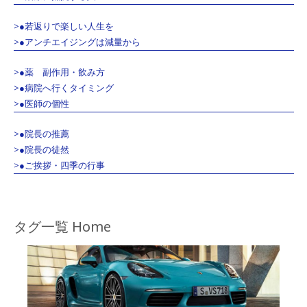
>●若返りで楽しい人生を
>●アンチエイジングは減量から
>●薬 副作用・飲み方
>●病院へ行くタイミング
>●医師の個性
>●院長の推薦
>●院長の徒然
>●ご挨拶・四季の行事
タグ一覧 Home