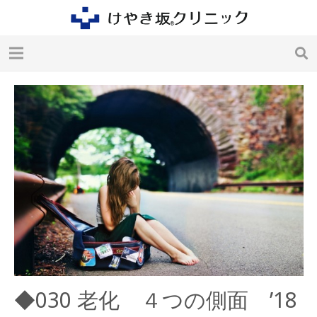
◆030 老化 ４つの側面 ’18