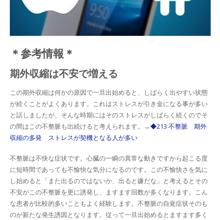
＊参考情報＊
期外収縮は不安で増える
この期外収縮は何かの原因で一旦出始めると、しばらく出やすい状態
が続くことがよくあります。これはストレスが引き金になる事が多い
と話しましたが、そんな時期にはそのストレスがしばらく続くのでそ
の間はこの不整脈も出続けると考えられます。→
◆213 不整脈 期外
収縮の多発 ストレスが契機となる人が多い
不整脈は不快な症状です。心臓の一瞬の異常な動きですから起こる度
に短時間であっても不愉快な気分になるのです。この不愉快さを気に
し始めると「また出るのではないか、出ると嫌だな」と考えるとその
不安がこの不整脈を更に誘発し、ますます回数が多くなります。こん
な患者が比較的多いこともよく経験します。不整脈の自覚症状そのも
のが新たな発生誘因となります。従って一旦出始めるとますます多く