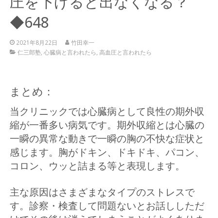
圧を下げると出なくなる？
◆648
2021年8月22日
竹田幸一
仁三郎塾
,
心臓病と言われたら
,
高血圧と言われたら
まとめ：
当クリニックでは心臓病として良性の期外収
縮が一番多い病気です。期外収縮とは心臓の
一瞬の異常な動きで一瞬の胸の不快な症状と
感じます。胸がドキン、ドキドキ、パコン、
コロン、ウッと詰まる等と表現します。
主な原因はさまざまなタイプのストレスで
す。診察・検査して問題ないとお話ししただ