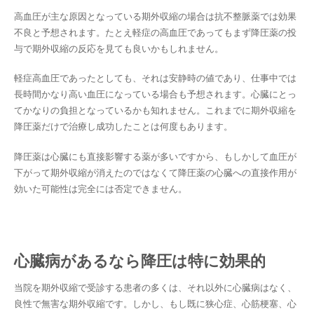
高血圧が主な原因となっている期外収縮の場合は抗不整脈薬では効果
不良と予想されます。たとえ軽症の高血圧であってもまず降圧薬の投
与で期外収縮の反応を見ても良いかもしれません。
軽症高血圧であったとしても、それは安静時の値であり、仕事中では
長時間かなり高い血圧になっている場合も予想されます。心臓にとっ
てかなりの負担となっているかも知れません。これまでに期外収縮を
降圧薬だけで治療し成功したことは何度もあります。
降圧薬は心臓にも直接影響する薬が多いですから、もしかして血圧が
下がって期外収縮が消えたのではなくて降圧薬の心臓への直接作用が
効いた可能性は完全には否定できません。
心臓病があるなら降圧は特に効果的
当院を期外収縮で受診する患者の多くは、それ以外に心臓病はなく、
良性で無害な期外収縮です。しかし、もし既に狭心症、心筋梗塞、心