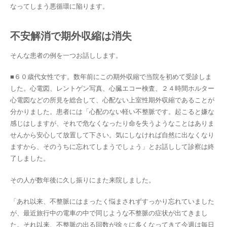
なってしまう悪循環に陥ります。
不安解消で期外収縮は消失
そんな患者の例を一つお話しします。
■６０歳代女性です。数年前にこの期外収縮で当院を初めて受診しま
した。心電図、レントゲン写真、心臓エコー検査、２４時間ホルター
心電図などの所見を総合して、心配ない上室性期外収縮であることが
分かりました。患者には「心配のない軽い不整脈です。起こると嫌な
感じはしますが、それで危なくなったり命を失うようなことはありま
せんから安心して放置して下さい。気にしなければ自然に出なくなり
ますから、そのうちに忘れてしまうでしょう」とお話しして診察は終
了しました。
その人が数年後に久し振りにまた来院しました。
「あれ以来、不整脈にはまったく悩まされずすっかり忘れていました
が、最近旅行中の電車の中で同じような不整脈の症状が出てきまし
た。それ以来、不整脈の出る回数が徐々に多くなってきて今週は毎日