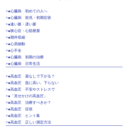
>●心臓病 初めての人へ
>●心臓病 前兆・初期症状
>●速い脈・遅い脈
>●狭心症・心筋梗塞
>●期外収縮
>●心房細動
>●心不全
>●心臓病 初期の治療
>●心臓病 日常生活
>●高血圧 薬なしで下がる？
>●高血圧 急に高い。下らない
>●高血圧 不安やストレスで
>●「見せかけの高血圧」
>●高血圧 治療すべきか？
>●高血圧 症状
>●高血圧 ヒント集
>●高血圧 正しい測定方法