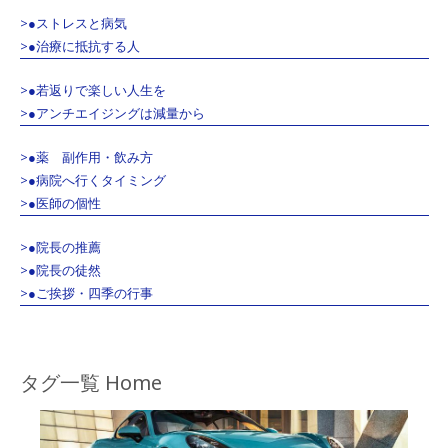
>●ストレスと病気
>●治療に抵抗する人
>●若返りで楽しい人生を
>●アンチエイジングは減量から
>●薬 副作用・飲み方
>●病院へ行くタイミング
>●医師の個性
>●院長の推薦
>●院長の徒然
>●ご挨拶・四季の行事
タグ一覧 Home