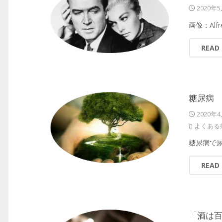
2020年
画像：Alfr
READ
糖尿病 
2020年
よくある
糖尿病で尿
READ
「酒は百