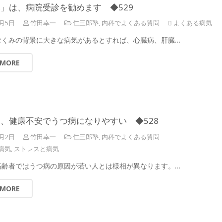
」は、病院受診を勧めます ◆529
3月5日
竹田幸一
仁三郎塾
,
内科でよくある質問
よくある病気
むくみの背景に大きな病気があるとすれば、心臓病、肝臓…
 MORE
、健康不安でうつ病になりやすい ◆528
3月2日
竹田幸一
仁三郎塾
,
内科でよくある質問
病気
,
ストレスと病気
高齢者ではうつ病の原因が若い人とは様相が異なります。…
 MORE