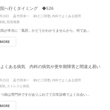
院へ行くタイミング ◆526
2月26日
竹田幸一
仁三郎塾
,
内科でよくある質問
病気
,
院長推薦
病気が本当に「風邪」かどうかわかりませんから、何であ…
 MORE
はよくある病気 内科の病気や更年期障害と間違え易い
2月25日
竹田幸一
仁三郎塾
,
内科でよくある質問
病気
,
ストレスと病気
うつ病は専門外ですがありふれてて日常診療でよく出会い…
 MORE