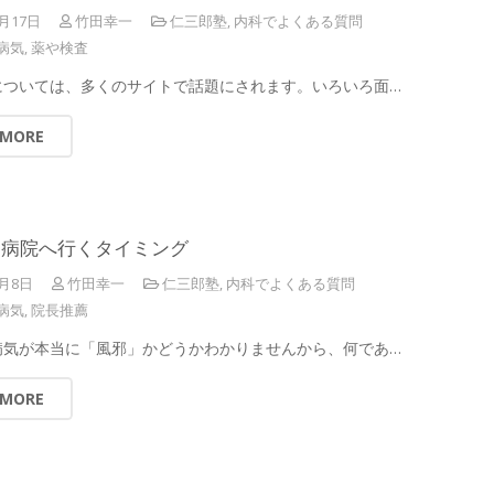
4月17日
竹田幸一
仁三郎塾
,
内科でよくある質問
病気
,
薬や検査
については、多くのサイトで話題にされます。いろいろ面…
 MORE
、病院へ行くタイミング
4月8日
竹田幸一
仁三郎塾
,
内科でよくある質問
病気
,
院長推薦
病気が本当に「風邪」かどうかわかりませんから、何であ…
 MORE