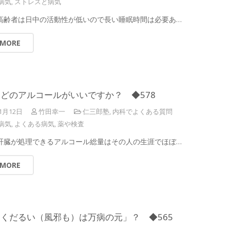
病気
,
ストレスと病気
 高齢者は日中の活動性が低いので長い睡眠時間は必要あ…
 MORE
どのアルコールがいいですか？ ◆578
1月12日
竹田幸一
仁三郎塾
,
内科でよくある質問
病気
,
よくある病気
,
薬や検査
 肝臓が処理できるアルコール総量はその人の生涯でほぼ…
 MORE
くだるい（風邪も）は万病の元」？ ◆565