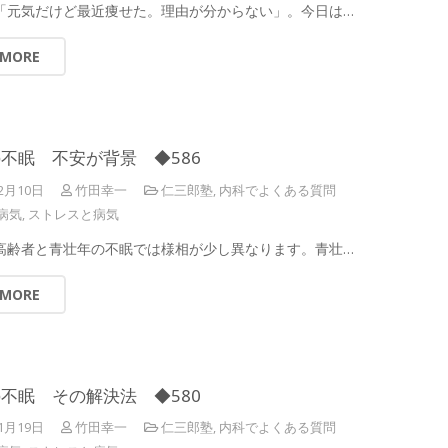
 「元気だけど最近痩せた。理由が分からない」。今日は…
 MORE
不眠 不安が背景 ◆586
2月10日
竹田幸一
仁三郎塾
,
内科でよくある質問
病気
,
ストレスと病気
 高齢者と青壮年の不眠では様相が少し異なります。青壮…
 MORE
不眠 その解決法 ◆580
1月19日
竹田幸一
仁三郎塾
,
内科でよくある質問