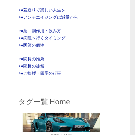
>●若返りで楽しい人生を
>●アンチエイジングは減量から
>●薬 副作用・飲み方
>●病院へ行くタイミング
>●医師の個性
>●院長の推薦
>●院長の徒然
>●ご挨拶・四季の行事
タグ一覧 Home