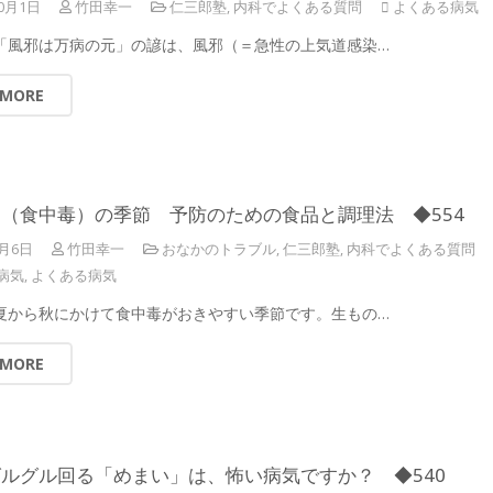
10月1日
竹田幸一
仁三郎塾
,
内科でよくある質問
よくある病気
 「風邪は万病の元」の諺は、風邪（＝急性の上気道感染…
 MORE
（食中毒）の季節 予防のための食品と調理法 ◆554
8月6日
竹田幸一
おなかのトラブル
,
仁三郎塾
,
内科でよくある質問
病気
,
よくある病気
 夏から秋にかけて食中毒がおきやすい季節です。生もの…
 MORE
ルグル回る「めまい」は、怖い病気ですか？ ◆540