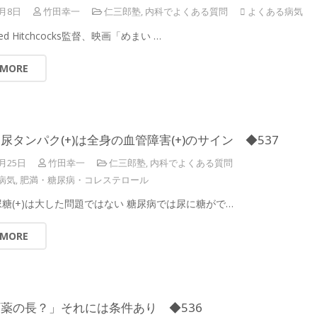
5月8日
竹田幸一
仁三郎塾
,
内科でよくある質問
よくある病気
ed Hitchcocks監督、映画「めまい …
 MORE
尿タンパク(+)は全身の血管障害(+)のサイン ◆537
4月25日
竹田幸一
仁三郎塾
,
内科でよくある質問
病気
,
肥満・糖尿病・コレステロール
糖(+)は大した問題ではない 糖尿病では尿に糖がで…
 MORE
薬の長？」それには条件あり ◆536