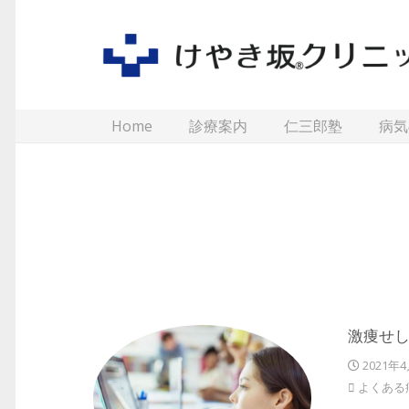
Home
診療案内
仁三郎塾
病気
激痩せし
2021年
よくある