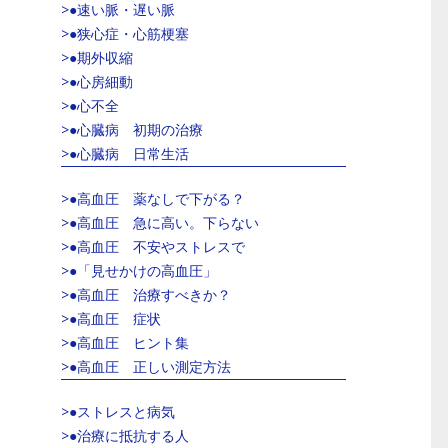
>●速い脈・遅い脈
>●狭心症・心筋梗塞
>●期外収縮
>●心房細動
>●心不全
>●心臓病 初期の治療
>●心臓病 日常生活
>●高血圧 薬なしで下がる？
>●高血圧 急に高い。下らない
>●高血圧 不安やストレスで
>●「見せかけの高血圧」
>●高血圧 治療すべきか？
>●高血圧 症状
>●高血圧 ヒント集
>●高血圧 正しい測定方法
>●ストレスと病気
>●治療に抵抗する人