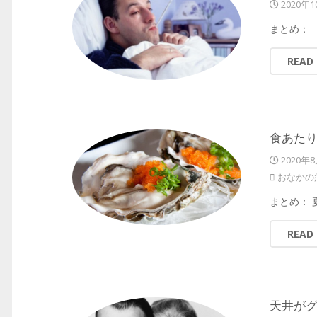
2020年
まとめ：
READ
食あたり
2020年
おなかの
まとめ：
READ
天井がグ