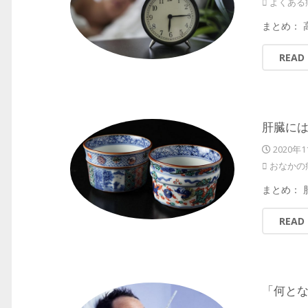
よくある
まとめ：
READ
肝臓には
2020年1
おなかの
まとめ：
READ
「何とな